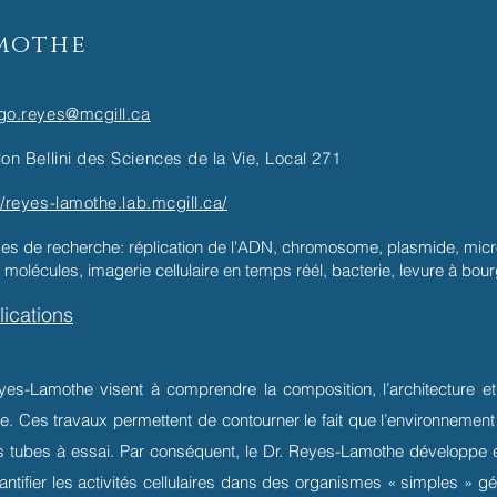
mothe
igo.reyes@mcgill.ca
lon Bellini des Sciences de la Vie, Local 271
//reyes-lamothe.lab.mcgill.ca/
s de recherche: réplication de l'ADN, chromosome, plasmide, micro
 molécules, imagerie cellulaire en temps réél, bacterie, levure à bou
lications
es-Lamothe visent à comprendre la composition, l’architecture et 
ule. Ces travaux permettent de contourner le fait que l’environnement
es tubes à essai. Par conséquent, le Dr. Reyes-Lamothe développe 
tifier les activités cellulaires dans des organismes « simples » gé