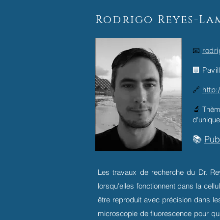
Rodrigo Reyes-La
📧
rodr
🏢 Pavil
🔗
http:
🔬
Thème
d'unique
📚
Pub
Les travaux de recherche du Dr. Rey
lorsqu'elles fonctionnent dans la cell
être reproduit avec précision dans l
microscopie de fluorescence pour quan